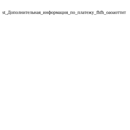
st_Дополнительная_информация_по_платежу_fhfh_оаоаоттит