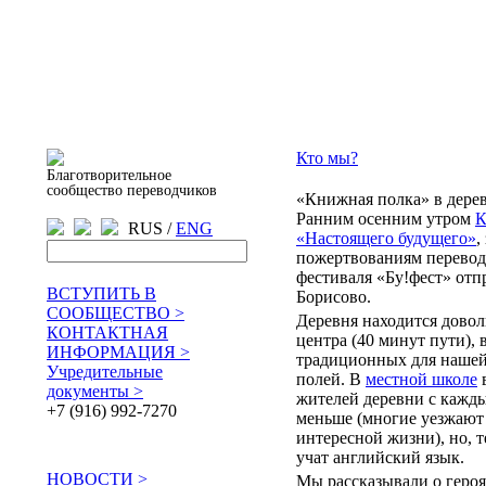
Кто мы?
Благотворительное
сообщество переводчиков
«Книжная полка» в дере
Ранним осенним утром
К
RUS /
ENG
«Настоящего будущего»
,
пожертвованиям перевод
фестиваля «Бу!фест» отп
ВСТУПИТЬ В
Борисово.
СООБЩЕСТВО >
Деревня находится довол
КОНТАКТНАЯ
центра (40 минут пути), 
ИНФОРМАЦИЯ >
традиционных для наше
Учредительные
полей. В
местной школе
в
документы >
жителей деревни с кажды
+7 (916) 992-7270
меньше (многие уезжают 
интересной жизни), но, т
учат английский язык.
НОВОСТИ >
Мы рассказывали о героя