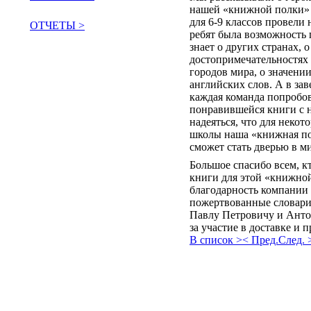
нашей «книжной полки» у
для 6-9 классов провели
ОТЧЕТЫ >
ребят была возможность 
знает о других странах, о
поддержать сообщество
достопримечательностях
городов мира, о значени
английских слов. А в з
каждая команда попробов
понравившейся книги с 
надеяться, что для некот
школы наша «книжная по
сможет стать дверью в м
Большое спасибо всем, к
книги для этой «книжно
благодарность компании 
пожертвованные словари,
Павлу Петровичу и Ант
за участие в доставке и 
В список >
< Пред.
След. 