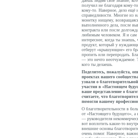
даёшь людям своё знание, ко
получил не благодаря кому-то
кому-то. Наверное, дело ещё
справедливости. Многие из н
монетку нищему, возвращаяс
выполненного дела, после вы
контракта или после долгожд
любимым человеком. Я и сам 
интереснее, когда ты знаешь, 
продукт, который у нуждающе
отберут «крышующие» его бра
пропить или перепродать. Бл
— это нечто неотчуждаемое. Т
кого ты делаешь.
Поделитесь, пожалуйста, оп
проектах нашего сообщества
узнали о благотворительной
участия в «Настоящем буду
ваше представление о благ
считаете, что благотворите
помогли вашему профессион
О благотворительности в бол
от «Настоящего будущего», а
— руководителя некоммерческ
вот воплотить какие-то внут
внешние основы благотворит
очень помог. Наверное, важно 