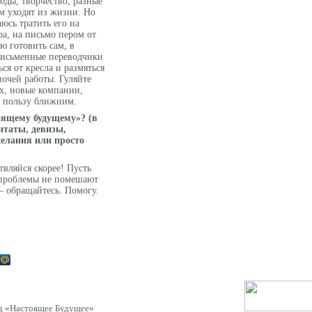
оды, творчество, разные
м уходят из жизни. Но
аюсь тратить его на
а, на письмо пером от
 готовить сам, в
Письменные переводчики
ся от кресла и размяться
ночей работы. Гуляйте
х, новые компании,
е пользу ближним.
оящему будущему»? (в
итаты, девизы,
желания или просто
твляйся скорее! Пусть
 проблемы не помешают
 обращайтесь. Помогу.
д «Настоящее Будущее»