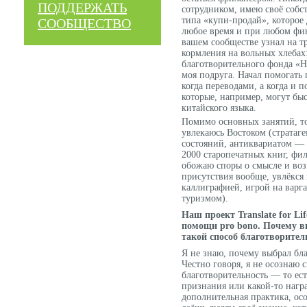
ПОДДЕРЖАТЬ
сотрудником, имею своё собс
типа «купи-продай», которое 
СООБЩЕСТВО
любое время и при любом фи
вашем сообществе узнал на тр
кормления на вольных хлебах:
благотворительного фонда «
моя подруга. Начал помогать
когда переводами, а когда и 
которые, например, могут быс
китайского языка.
Помимо основных занятий, то
увлекаюсь Востоком (стратаг
состояний, антиквариатом —
2000 старопечатных книг, фи
обожаю споры о смысле и во
присутствия вообще, увлёкся
каллиграфией, игрой на варг
туризмом).
Наш проект Translate for Li
помощи pro bono. Почему 
такой способ благотворител
Я не знаю, почему выбрал бла
Честно говоря, я не осознаю 
благотворительность — то ест
признания или какой-то награ
дополнительная практика, осо