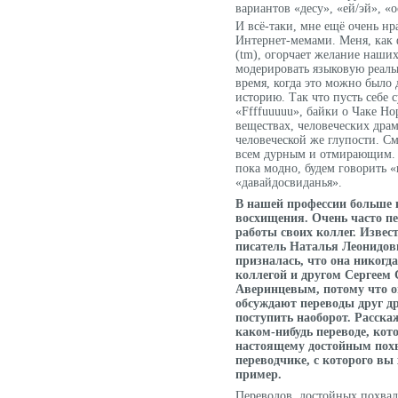
вариантов «десу», «ей/эй», «о
И всё-таки, мне ещё очень нра
Интернет-мемами. Меня, как
(tm), огорчает желание наши
модерировать языковую реаль
время, когда это можно было 
историю. Так что пусть себе 
«Ffffuuuuu», байки о Чаке Но
веществах, человеческих дра
человеческой же глупости. См
всем дурным и отмирающим. 
пока модно, будем говорить «
«давайдосвиданья».
В нашей профессии больше 
восхищения. Очень часто п
работы своих коллег. Извес
писатель Наталья Леонидовн
призналась, что она никогда
коллегой и другом Сергеем
Аверинцевым, потому что о
обсуждают переводы друг д
поступить наоборот. Расска
каком-нибудь переводе, кот
настоящему достойным пох
переводчике, с которого вы
пример.
Переводов, достойных похвал