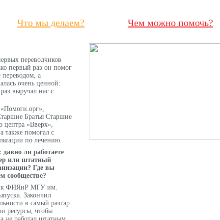
Что мы делаем?
Чем можно помочь?
ервых переводчиков
ко первый раз он помог
 переводом, а
алась очень ценной:
раз выручал нас с
 «Помоги.орг»,
Старшие Братья Старшие
о центра «Вверх»,
а также помогал с
льтации по лечению.
: давно ли работаете
ер или штатный
анизации? Где вы
ем сообществе?
ик ФИЯиР МГУ им.
ыпуска. Закончил
льности в самый разгар
ои ресурсы, чтобы
да не работал штатным