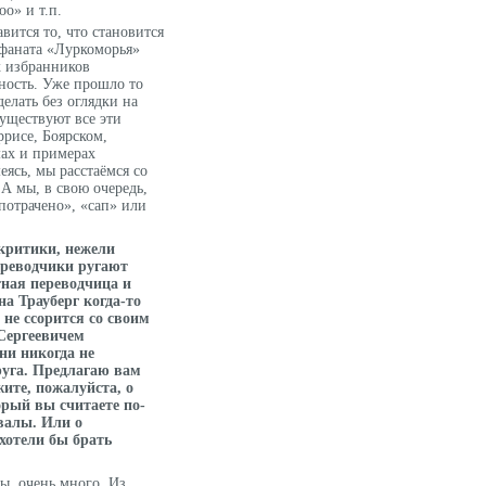
оо» и т.п.
вится то, что становится
 фаната «Луркоморья»
х избранников
ность. Уже прошло то
делать без оглядки на
существуют все эти
ррисе, Боярском,
мах и примерах
еясь, мы расстаёмся со
А мы, в свою очередь,
потрачено», «сап» или
критики, нежели
ереводчики ругают
тная переводчица и
а Трауберг когда-то
 не ссорится со своим
 Сергеевичем
ни никогда не
руга. Предлагаю вам
жите, пожалуйста, о
орый вы считаете по-
валы. Или о
 хотели бы брать
ы, очень много. Из