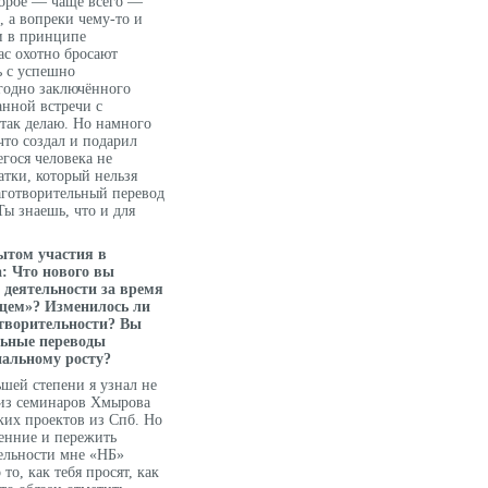
торое — чаще всего —
, а вопреки чему-то и
 и в принципе
ас охотно бросают
ь с успешно
годно заключённого
анной встречи с
так делаю. Но намного
что создал и подарил
гося человека не
тки, который нельзя
аготворительный перевод
ы знаешь, что и для
ытом участия в
: Что нового вы
 деятельности за время
щем»? Изменилось ли
отворительности? Вы
льные переводы
альному росту?
ьшей степени я узнал не
 из семинаров Хмырова
их проектов из Спб. Но
ренние и пережить
ельности мне «НБ»
то, как тебя просят, как