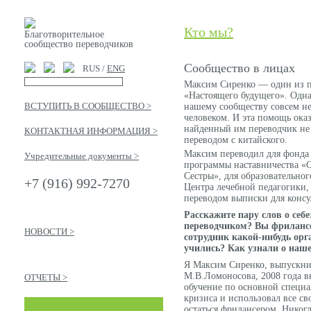
Кто мы?
Благотворительное
сообщество переводчиков
Сообщество в лицах
RUS /
ENG
Максим Сиренко — один из п
«Настоящего будущего». Одна
ВСТУПИТЬ В СООБЩЕСТВО >
нашему сообществу совсем не
человеком. И эта помощь оказ
найденный им переводчик не 
КОНТАКТНАЯ ИНФОРМАЦИЯ >
переводом с китайского.
Максим переводил для фонда
Учредительные документы >
программы наставничества «
Сестры», для образовательног
+7 (916) 992-7270
Центра лечебной педагогики, 
переводом выписки для консу
Расскажите пару слов о себе
переводчиком? Вы фриланс
НОВОСТИ >
сотрудник какой-нибудь орг
учились? Как узнали о наш
Я Максим Сиренко, выпускн
М.В.Ломоносова, 2008 года в
ОТЧЕТЫ >
обучение по основной специа
кризиса и использовал все св
остаться фрилансером. Никог