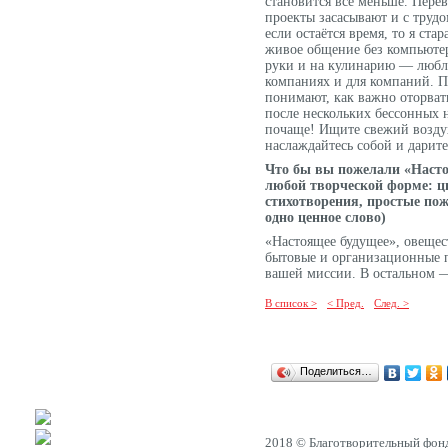
становится всё меньше. Перев
проекты засасывают и с трудо
если остаётся время, то я стар
живое общение без компьютер
руки и на кулинарию — люблю
компаниях и для компаний. 
понимают, как важно оторвать
после нескольких бессонных 
почаще! Ищите свежий возду
наслаждайтесь собой и дарит
Что бы вы пожелали «Наст
любой творческой форме: ц
стихотворения, простые по
одно ценное слово)
«Настоящее будущее», овещес
бытовые и организационные
вашей миссии. В остальном —
В список >
< Пред.
След. >
Поделиться…
2018 © Благотворительный фон