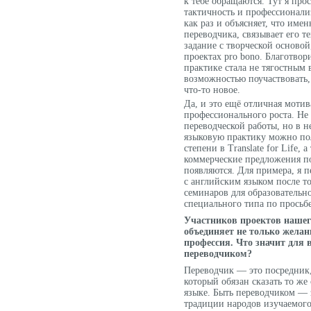
к тебе обращаются. Тут я про
тактичность и профессионали
как раз и объясняет, что имен
переводчика, связывает его т
задание с творческой основой,
проектах pro bono. Благотвор
практике стала не тягостным
возможностью поучаствовать,
что-то новое.
Да, и это ещё отличная мотив
профессионального роста. Не 
переводческой работы, но в н
языковую практику можно по
степени в Translate for Life,
коммерческие предложения п
появляются. Для примера, я пе
с английским языком после то
семинаров для образовательн
специального типа по просьб
Участников проектов нашег
объединяет не только желан
профессия. Что значит для 
переводчиком?
Переводчик — это посредник,
который обязан сказать то же 
языке. Быть переводчиком — з
традиции народов изучаемого 