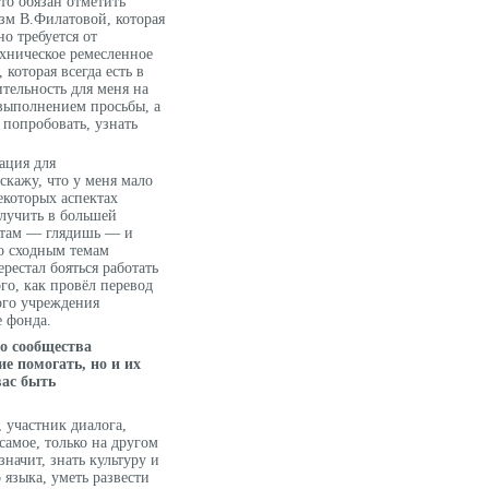
сто обязан отметить
зм В.Филатовой, которая
но требуется от
ехническое ремесленное
 которая всегда есть в
ительность для меня на
 выполнением просьбы, а
 попробовать, узнать
ация для
скажу, что у меня мало
екоторых аспектах
лучить в большей
 а там — глядишь — и
о сходным темам
рестал бояться работать
го, как провёл перевод
ого учреждения
е фонда.
о сообщества
ие помогать, но и их
вас быть
 участник диалога,
самое, только на другом
начит, знать культуру и
языка, уметь развести