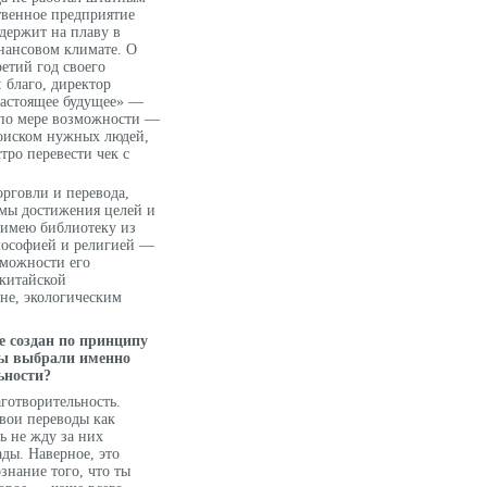
твенное предприятие
держит на плаву в
нансовом климате. О
етий год своего
 благо, директор
Настоящее будущее» —
 по мере возможности —
поиском нужных людей,
тро перевести чек с
рговли и перевода,
емы достижения целей и
 имею библиотеку из
лософией и религией —
зможности его
 китайской
ане, экологическим
fe создан по принципу
вы выбрали именно
ьности?
готворительность.
свои переводы как
ь не жду за них
ды. Наверное, это
знание того, что ты