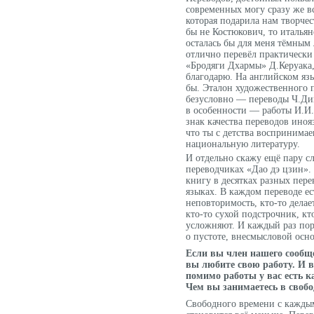
современных могу сразу же в
которая подарила нам творче
бы не Костюкович, то итальян
осталась бы для меня тёмным
отлично перевёл практическ
«Бродяги Дхармы» Д.Керуака, 
благодарю. На английском язы
бы. Эталон художественного 
безусловно — переводы Ч.Дик
в особенности — работы И.И.
знак качества переводов иноя
что ты с детства воспринима
национальную литературу.
И отдельно скажу ещё пару сл
переводчиках «Дао дэ цзин».
книгу в десятках разных пере
языках. В каждом переводе ес
неповторимость, кто-то делае
кто-то сухой подстрочник, кт
усложняют. И каждый раз пора
о пустоте, внесмысловой осн
Если вы член нашего сообщес
вы любите свою работу. И в
помимо работы у вас есть к
Чем вы занимаетесь в свобо
Свободного времени с кажды