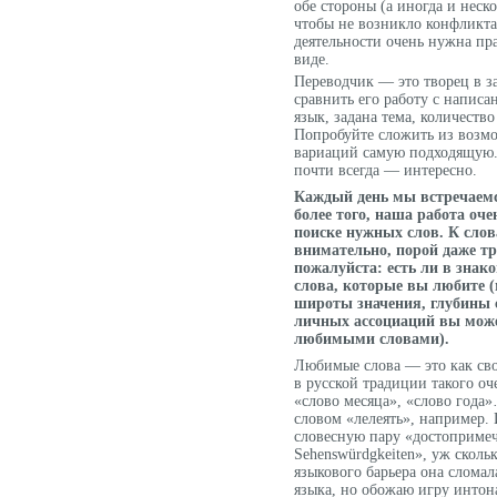
обе стороны (а иногда и неск
чтобы не возникло конфликта
деятельности очень нужна пр
виде.
Переводчик — это творец в 
сравнить его работу с написа
язык, задана тема, количество
Попробуйте сложить из возм
вариаций самую подходящую. 
почти всегда — интересно.
Каждый день мы встречаемс
более того, наша работа оче
поиске нужных слов. К сло
внимательно, порой даже тр
пожалуйста: есть ли в знак
слова, которые вы любите (
широты значения, глубины 
личных ассоциаций вы може
любимыми словами).
Любимые слова — это как сво
в русской традиции такого оч
«слово месяца», «слово года
словом «лелеять», например.
словесную пару «достопримеч
Sehenswürdgkeiten», уж сколь
языкового барьера она сломал
языка, но обожаю игру инто