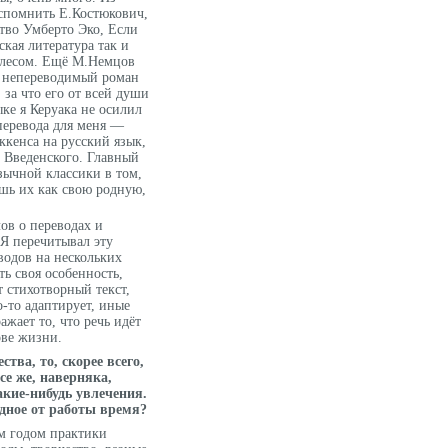
спомнить Е.Костюкович,
ство Умберто Эко, Если
ская литература так и
 лесом. Ещё М.Немцов
и непереводимый роман
за что его от всей души
ке я Керуака не осилил
перевода для меня —
кенса на русский язык,
 Введенского. Главный
зычной классики в том,
ешь их как свою родную,
ов о переводах и
 Я перечитывал эту
водов на нескольких
ть своя особенность,
т стихотворный текст,
о-то адаптирует, иные
жает то, что речь идёт
ове жизни.
тва, то, скорее всего,
се же, наверняка,
акие-нибудь увлечения.
дное от работы время?
м годом практики