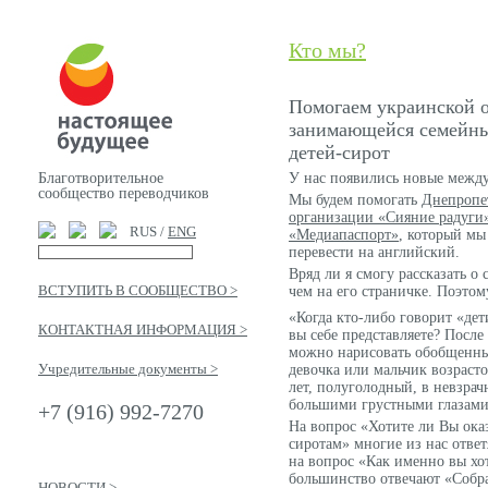
Кто мы?
Помогаем украинской 
занимающейся семейны
детей-сирот
Благотворительное
У нас появились новые межд
сообщество переводчиков
Мы будем помогать
Днепропе
организации «Сияние радуги
RUS /
ENG
«Медиапаспорт»
, который м
перевести на английский.
Вряд ли я смогу рассказать о
ВСТУПИТЬ В СООБЩЕСТВО >
чем на его страничке. Поэто
«Когда кто-либо говорит «дет
КОНТАКТНАЯ ИНФОРМАЦИЯ >
вы себе представляете? После
можно нарисовать обобщенный
Учредительные документы >
девочка или мальчик возрасто
лет, полуголодный, в невзрач
большими грустными глазами
+7 (916) 992-7270
На вопрос «Хотите ли Вы ока
сиротам» многие из нас ответ
на вопрос «Как именно вы хо
большинство отвечают «Собр
НОВОСТИ >