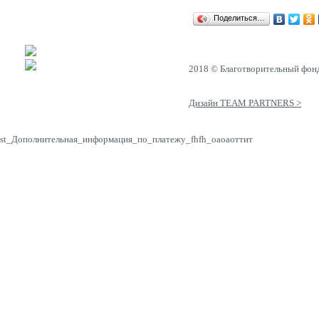
Поделиться…
2018 © Благотворительный фон
Дизайн TEAM PARTNERS >
st_Дополнительная_информация_по_платежу_fhfh_оаоаоттит