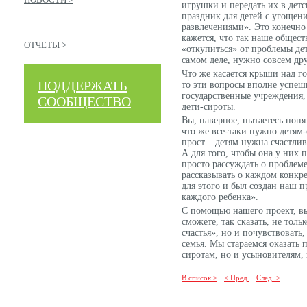
игрушки и передать их в дет
праздник для детей с угощен
развлечениями». Это конечно 
кажется, что так наше общест
ОТЧЕТЫ >
«откупиться» от проблемы дет
самом деле, нужно совсем дру
Что же касается крыши над г
ПОДДЕРЖАТЬ
то эти вопросы вполне успе
государственные учреждения, 
СООБЩЕСТВО
дети-сироты.
Вы, наверное, пытаетесь поня
что же все-таки нужно детям-
прост – детям нужна счастли
А для того, чтобы она у них 
просто рассуждать о проблеме
рассказывать о каждом конкр
для этого и был создан наш 
каждого ребенка».
С помощью нашего проект, вы
сможете, так сказать, не толь
счастья», но и почувствовать,
семья. Мы стараемся оказать 
сиротам, но и усыновителям,
В список >
< Пред.
След. >