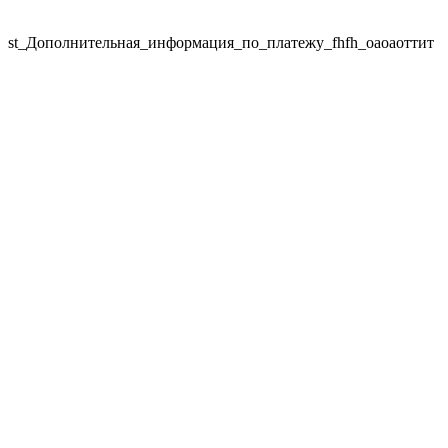
st_Дополнительная_информация_по_платежу_fhfh_оаоаоттит