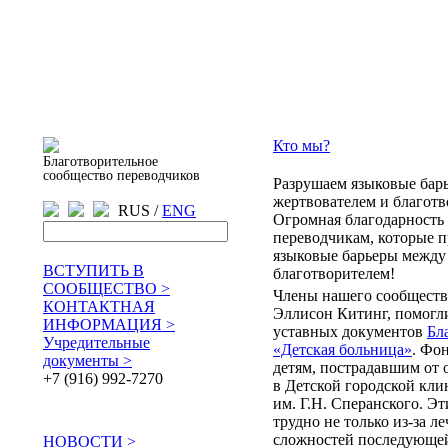
Кто мы?
Благотворительное
сообщество переводчиков
Разрушаем языковые бар
жертвователем и благотв
RUS /
ENG
Огромная благодарность
переводчикам, которые 
языковые барьеры между
ВСТУПИТЬ В
благотворителем!
СООБЩЕСТВО >
Члены нашего сообществ
КОНТАКТНАЯ
Эллисон Китинг, помогл
ИНФОРМАЦИЯ >
уставных документов
Бл
Учредительные
«Детская больница»
. Фон
документы >
детям, пострадавшим от 
+7 (916) 992-7270
в Детской городской кл
им. Г.Н. Сперанского. Эт
трудно не только из-за ле
сложностей последующей
НОВОСТИ >