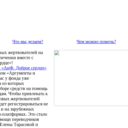
Что мы делаем?
Чем можно помочь?
вых жертвователей на
ечении вместе с
рдце»!
 «АиФ. Доброе сердце»
ком «Аргументы и
ас у фонда уже
а из которых
сборе средств на помощь
ам. Чтобы привлекать к
вых жертвователей
дет регистрироваться не
о и на зарубежных
-платформах. Это стало
омощи переводчиков
 Елены Тарасовой и