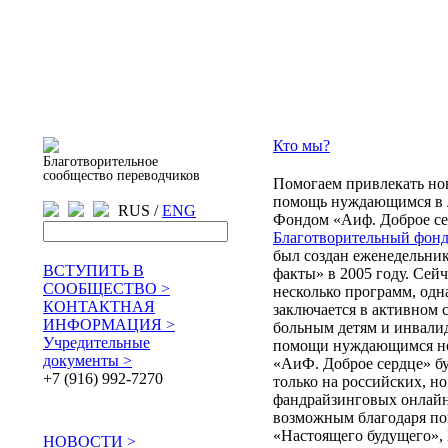
Кто мы?
Благотворительное
сообщество переводчиков
Помогаем привлекать но
помощь нуждающимся в л
RUS /
ENG
Фондом «Аиф. Доброе се
Благотворительный фонд
был создан еженедельни
ВСТУПИТЬ В
факты» в 2005 году. Сейч
СООБЩЕСТВО >
несколько программ, одн
КОНТАКТНАЯ
заключается в активном 
ИНФОРМАЦИЯ >
больным детям и инвалид
Учредительные
помощи нуждающимся но
документы >
«АиФ. Доброе сердце» бу
+7 (916) 992-7270
только на российских, н
фандрайзинговых онлайн
возможным благодаря п
«Настоящего будущего»,
НОВОСТИ >