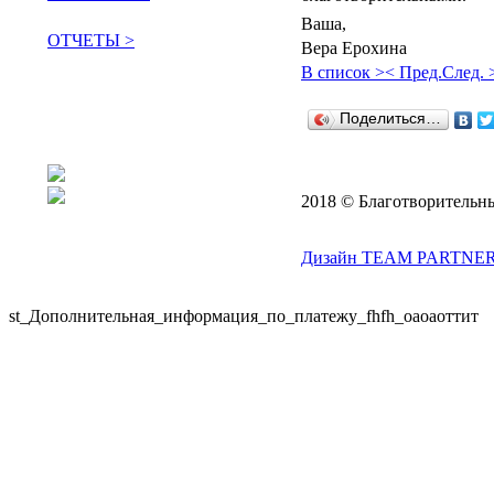
Ваша,
ОТЧЕТЫ >
Вера Ерохина
В список >
< Пред.
След. 
поддержать сообщество
Поделиться…
2018 © Благотворительн
Дизайн TEAM PARTNER
st_Дополнительная_информация_по_платежу_fhfh_оаоаоттит