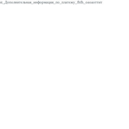
st_Дополнительная_информация_по_платежу_fhfh_оаоаоттит