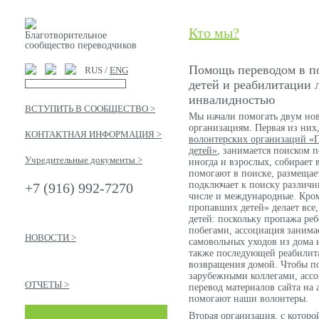
Кто мы?
Благотворительное
сообщество переводчиков
Помощь переводом в п
RUS /
ENG
детей и реабилитации 
инвалидностью
ВСТУПИТЬ В СООБЩЕСТВО >
Мы начали помогать двум но
организациям. Первая из них
КОНТАКТНАЯ ИНФОРМАЦИЯ >
волонтерских организаций «
детей»
, занимается поиском п
Учредительные документы >
иногда и взрослых, собирает 
помогают в поиске, размещае
подключает к поиску различн
+7 (916) 992-7270
числе и международные. Кром
пропавших детей» делает все
детей: поскольку пропажа реб
побегами, ассоциация занима
НОВОСТИ >
самовольных уходов из дома 
также последующей реабилит
возвращения домой. Чтобы по
зарубежными коллегами, ассо
ОТЧЕТЫ >
перевод материалов сайта на 
помогают наши волонтеры.
Вторая организация, с котор