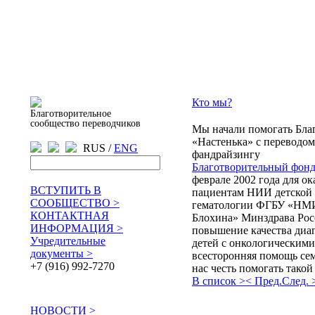
Кто мы?
Благотворительное
сообщество переводчиков
Мы начали помогать Бла
«Настенька» с переводом
RUS /
ENG
фандрайзингу
Благотворительный фонд
феврале 2002 года для о
ВСТУПИТЬ В
пациентам НИИ детской 
СООБЩЕСТВО >
гематологии ФГБУ «НМИ
КОНТАКТНАЯ
Блохина» Минздрава Рос
ИНФОРМАЦИЯ >
повышение качества диа
Учредительные
детей с онкологическими
документы >
всесторонняя помощь сем
+7 (916) 992-7270
нас честь помогать тако
В список >
< Пред.
След. 
НОВОСТИ >