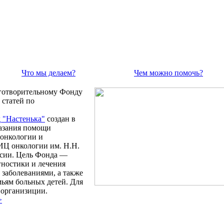
Что мы делаем?
Чем можно помочь?
готворительному Фонду
 статей по
 "Настенька"
создан в
казания помощи
онкологии и
Ц онкологии им. Н.Н.
сии. Цель Фонда —
гностики и лечения
 заболеваниями, а также
ьям больных детей. Для
й организиции.
>