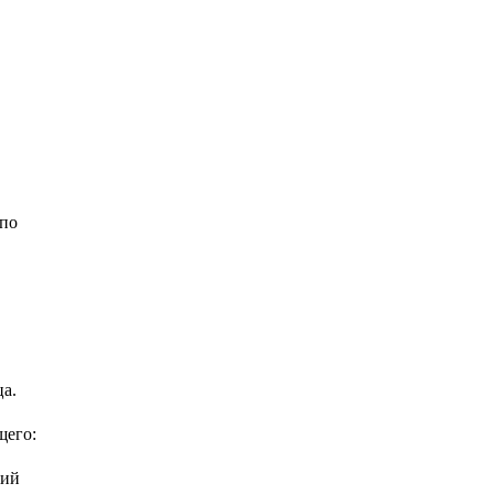
 по
а.
щего:
кий