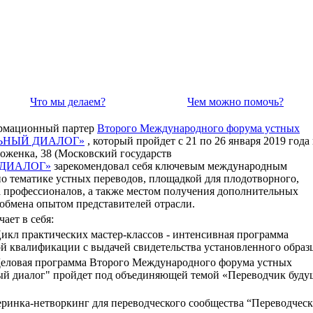
Что мы делаем?
Чем можно помочь?
ормационный партер
Второго Международного форума устных
АЛЬНЫЙ ДИАЛОГ»
, который пройдет с 21 по 26 января 2019 года
стоженка, 38 (Московский государств
 ДИАЛОГ»
зарекомендовал себя ключевым международным
о тематике устных переводов, площадкой для плодотворного,
а профессионалов, а также местом получения дополнительных
обмена опытом представителей отрасли.
ает в себя:
 Цикл практических мастер-классов - интенсивная программа
 квалификации с выдачей свидетельства установленного образц
 Деловая программа Второго Международного форума устных
ый диалог" пройдет под объединяющей темой «Переводчик буду
черинка-нетворкинг для переводческого сообщества “Переводчес