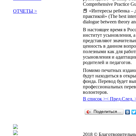
Comprehensive Practice Gu
📕 «Интересы ребенка – 
ОТЧЕТЫ >
практикой» (The best intere
поддержать сообщество
dialogue between theory and
В настоящее время в Рос
институт усыновления, а
представляют значитель
ценность в данном вопро
полезными как для рабо
усыновления и адаптации
родителей и педагогов.
Помимо печатных издани
будут находиться в откры
фонда. Перевод будет вы
профессиональных перево
волонтеров.
В список >
< Пред.
След. 
Поделиться…
2018 © Благотворительн