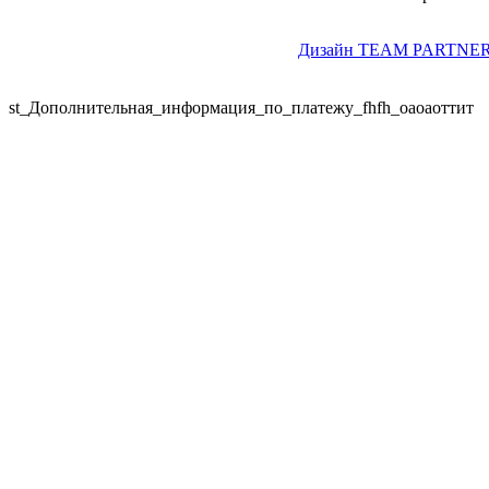
Дизайн TEAM PARTNER
st_Дополнительная_информация_по_платежу_fhfh_оаоаоттит