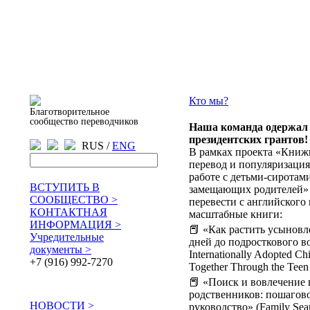
Кто мы?
Благотворительное
сообщество переводчиков
Наша команда одержал 
президентских грантов!
RUS /
ENG
В рамках проекта «Книжн
перевод и популяризаци
работе с детьми-сиротам
ВСТУПИТЬ В
замещающих родителей» 
СООБЩЕСТВО >
перевести с английского 
КОНТАКТНАЯ
масштабные книги:
ИНФОРМАЦИЯ >
📕 «Как растить усыновл
Учредительные
дней до подросткового во
документы >
Internationally Adopted Ch
+7 (916) 992-7270
Together Through the Teen
📕 «Поиск и вовлечение 
родственников: пошагово
НОВОСТИ >
руководство» (Family Sea