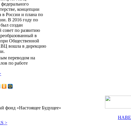
е федерального
нтерстве, концепции
а в России и плана по
ии. В 2016 году по
был создан
 совет по развитию
преобразованный в
 при Общественной
 АВЦ вошла в дирекцию
ии.
ным переводом на
лов по работе
>
ый фонд «Настоящее Будущее»
НАВЕ
S >