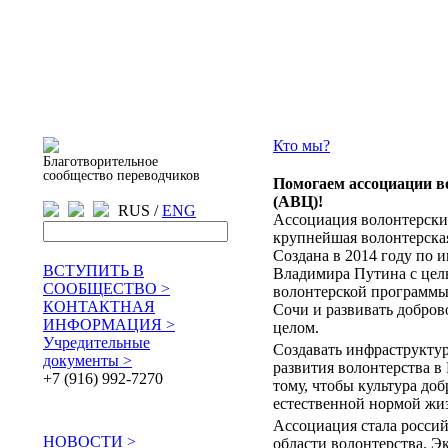
Кто мы?
Благотворительное
сообщество переводчиков
Помогаем ассоциации в
(АВЦ)!
RUS /
ENG
Ассоциация волонтерски
крупнейшая волонтерская
Создана в 2014 году по 
ВСТУПИТЬ В
Владимира Путина с цел
СООБЩЕСТВО >
волонтерской программы
КОНТАКТНАЯ
Сочи и развивать добров
ИНФОРМАЦИЯ >
целом.
Учредительные
Создавать инфраструктур
документы >
развития волонтерства в
+7 (916) 992-7270
тому, чтобы культура доб
естественной нормой жиз
Ассоциация стала российс
НОВОСТИ >
области волонтерства. 