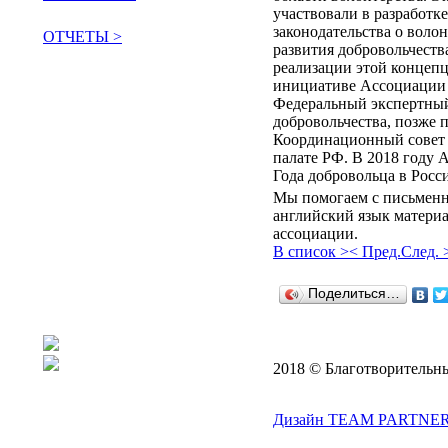
участвовали в разработк
законодательства о воло
ОТЧЕТЫ >
развития добровольчеств
реализации этой концепц
поддержать сообщество
инициативе Ассоциации 
Федеральный экспертный
добровольчества, позже 
Координационный совет
палате РФ. В 2018 году
Года добровольца в Росс
Мы помогаем с письмен
английский язык материа
ассоциации.
В список >
< Пред.
След. 
Поделиться…
2018 © Благотворительн
Дизайн TEAM PARTNER