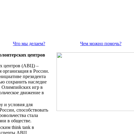
Что мы делаем?
Чем можно помочь?
олонтерских центров
х центров (АВЦ) –
 организация в России.
инициативе президента
ью сохранить наследие
 Олимпийских игр в
ольческое движение в
у и условия для
 России, способствовать
ровольчества стала
ни в обществе.
ким think tank в
Эксперты АВЦ